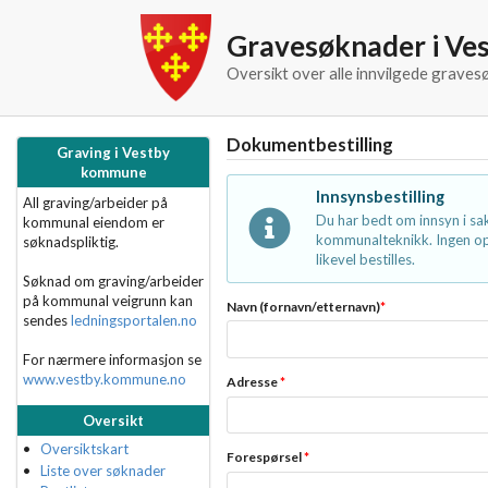
Gravesøknader i V
Oversikt over alle innvilgede grave
Dokumentbestilling
Graving i Vestby
kommune
Innsynsbestilling
All graving/arbeider på
Du har bedt om innsyn i s
kommunal eiendom er
kommunalteknikk. Ingen opp
søknadspliktig.
likevel bestilles.
Søknad om graving/arbeider
på kommunal veigrunn kan
Navn (fornavn/etternavn)
*
sendes
ledningsportalen.no
For nærmere informasjon se
www.vestby.kommune.no
Adresse
*
Oversikt
Oversiktskart
Forespørsel
*
Liste over søknader